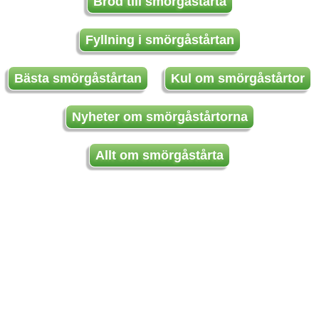
Bröd till smörgåstårta
Fyllning i smörgåstårtan
Bästa smörgåstårtan
Kul om smörgåstårtor
Nyheter om smörgåstårtorna
Allt om smörgåstårta